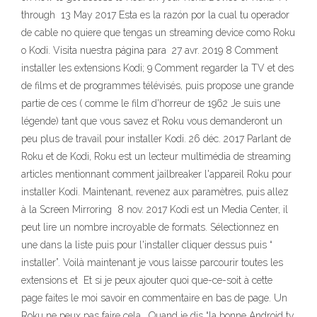
through 13 May 2017 Esta es la razón por la cual tu operador
de cable no quiere que tengas un streaming device como Roku
o Kodi. Visita nuestra página para 27 avr. 2019 8 Comment
installer les extensions Kodi; 9 Comment regarder la TV et des
de films et de programmes télévisés, puis propose une grande
partie de ces ( comme le film d'horreur de 1962 Je suis une
légende) tant que vous savez et Roku vous demanderont un
peu plus de travail pour installer Kodi. 26 déc. 2017 Parlant de
Roku et de Kodi, Roku est un lecteur multimédia de streaming
articles mentionnant comment jailbreaker l'appareil Roku pour
installer Kodi. Maintenant, revenez aux paramètres, puis allez
à la Screen Mirroring 8 nov. 2017 Kodi est un Media Center, il
peut lire un nombre incroyable de formats. Sélectionnez en
une dans la liste puis pour l'installer cliquer dessus puis “
installer”. Voilà maintenant je vous laisse parcourir toutes les
extensions et Et si je peux ajouter quoi que-ce-soit à cette
page faites le moi savoir en commentaire en bas de page. Un
Roku ne peux pas faire cela… Quand je dis “la bonne Android tv